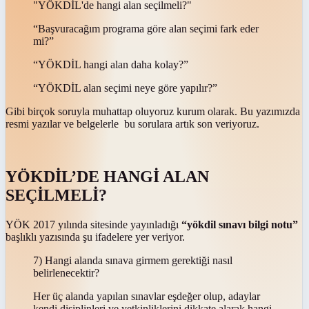
"YÖKDİL'de hangi alan seçilmeli?"
“Başvuracağım programa göre alan seçimi fark eder
mi?”
“YÖKDİL hangi alan daha kolay?”
“YÖKDİL alan seçimi neye göre yapılır?”
Gibi birçok soruyla muhattap oluyoruz kurum olarak. Bu yazımızda
resmi yazılar ve belgelerle bu sorulara artık son veriyoruz.
YÖKDİL’DE HANGİ ALAN
SEÇİLMELİ?
YÖK 2017 yılında sitesinde yayınladığı
“yökdil sınavı bilgi notu”
başlıklı yazısında şu ifadelere yer veriyor.
7) Hangi alanda sınava girmem gerektiği nasıl
belirlenecektir?
Her üç alanda yapılan sınavlar eşdeğer olup, adaylar
kendi disiplinleri ve yetkinliklerini dikkate alarak hangi