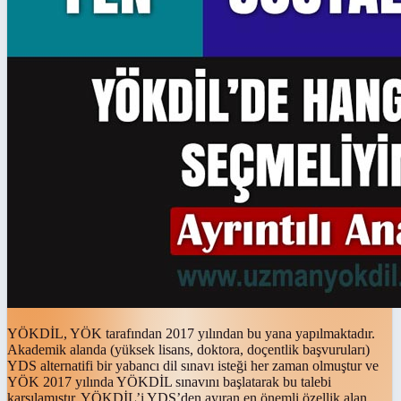
YÖKDİL, YÖK tarafından 2017 yılından bu yana yapılmaktadır.
Akademik alanda (yüksek lisans, doktora, doçentlik başvuruları)
YDS alternatifi bir yabancı dil sınavı isteği her zaman olmuştur ve
YÖK 2017 yılında YÖKDİL sınavını başlatarak bu talebi
karşılamıştır. YÖKDİL’i YDS’den ayıran en önemli özellik alan