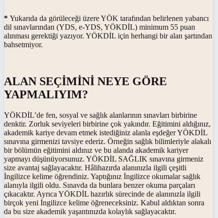
*
Yukarıda da görüleceği üzere YÖK tarafından belirlenen yabancı
dil sınavlarından (YDS, e-YDS, YÖKDİL) minimum 55 puan
alınması gerektiği yazıyor. YÖKDİL için herhangi bir alan şartından
bahsetmiyor.
ALAN SEÇİMİNİ NEYE GÖRE
YAPMALIYIM?
YÖKDİL’de fen, sosyal ve sağlık alanlarının sınavları birbirine
denktir. Zorluk seviyeleri birbirine çok yakındır. Eğitimini aldığınız,
akademik kariye devam etmek istediğiniz alanla eşdeğer YÖKDİL
sınavına girmenizi tavsiye ederiz. Örneğin sağlık bilimleriyle alakalı
bir bölümün eğitimini aldınız ve bu alanda akademik kariyer
yapmayı düşünüyorsunuz. YÖKDİL SAĞLIK sınavına girmeniz
size avantaj sağlayacaktır. Hâlihazırda alanınızla ilgili çeşitli
İngilizce kelime öğrendiniz. Yaptığınız İngilizce okumalar sağlık
alanıyla ilgili oldu. Sınavda da bunlara benzer okuma parçaları
çıkacaktır. Ayrıca YÖKDİL hazırlık sürecinde de alanınızla ilgili
birçok yeni İngilizce kelime öğreneceksiniz. Kabul aldıktan sonra
da bu size akademik yaşantınızda kolaylık sağlayacaktır.