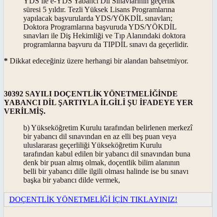
YDS ile e-YDS Yabancı Dil Sınavlarının geçerlik
süresi 5 yıldır. Tezli Yüksek Lisans Programlarına
yapılacak başvurularda YDS/YÖKDİL sınavları;
Doktora Programlarına başvuruda YDS/YÖKDİL
sınavları ile Diş Hekimliği ve Tıp Alanındaki doktora
programlarına başvuru da TIPDİL sınavı da geçerlidir.
*
Dikkat edeceğiniz üzere herhangi bir alandan bahsetmiyor.
30392 SAYILI DOÇENTLİK YÖNETMELİĞİNDE
YABANCI DİL ŞARTIYLA İLGİLİ ŞU İFADEYE YER
VERİLMİŞ.
b) Yükseköğretim Kurulu tarafından belirlenen merkezî
bir yabancı dil sınavından en az elli beş puan veya
uluslararası geçerliliği Yükseköğretim Kurulu
tarafından kabul edilen bir yabancı dil sınavından buna
denk bir puan almış olmak, doçentlik bilim alanının
belli bir yabancı dille ilgili olması halinde ise bu sınavı
başka bir yabancı dilde vermek,
DOÇENTLİK YÖNETMELİĞİ İÇİN TIKLAYINIZ!