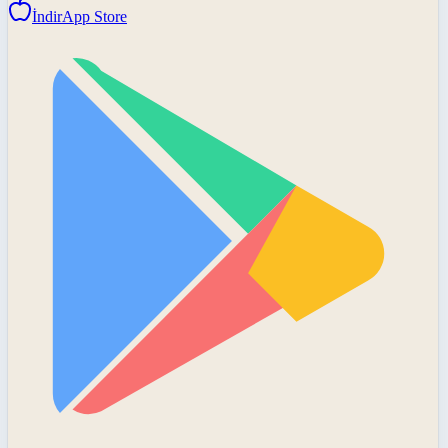
İndir
App Store