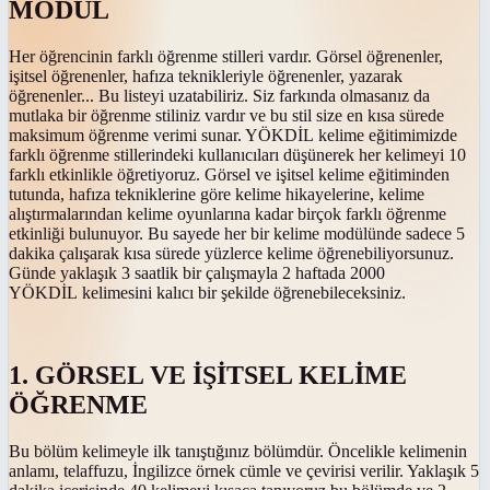
MODÜL
Her öğrencinin farklı öğrenme stilleri vardır. Görsel öğrenenler,
işitsel öğrenenler, hafıza teknikleriyle öğrenenler, yazarak
öğrenenler... Bu listeyi uzatabiliriz. Siz farkında olmasanız da
mutlaka bir öğrenme stiliniz vardır ve bu stil size en kısa sürede
maksimum öğrenme verimi sunar. YÖKDİL kelime eğitimimizde
farklı öğrenme stillerindeki kullanıcıları düşünerek her kelimeyi 10
farklı etkinlikle öğretiyoruz. Görsel ve işitsel kelime eğitiminden
tutunda, hafıza tekniklerine göre kelime hikayelerine, kelime
alıştırmalarından kelime oyunlarına kadar birçok farklı öğrenme
etkinliği bulunuyor. Bu sayede her bir kelime modülünde sadece 5
dakika çalışarak kısa sürede yüzlerce kelime öğrenebiliyorsunuz.
Günde yaklaşık 3 saatlik bir çalışmayla 2 haftada 2000
YÖKDİL kelimesini kalıcı bir şekilde öğrenebileceksiniz.
1. GÖRSEL VE İŞİTSEL KELİME
ÖĞRENME
Bu bölüm kelimeyle ilk tanıştığınız bölümdür. Öncelikle kelimenin
anlamı, telaffuzu, İngilizce örnek cümle ve çevirisi verilir. Yaklaşık 5