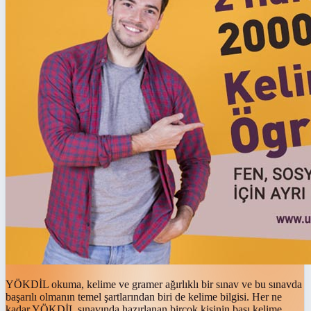
YÖKDİL okuma, kelime ve gramer ağırlıklı bir sınav ve bu sınavda
başarılı olmanın temel şartlarından biri de kelime bilgisi. Her ne
kadar YÖKDİL sınavında hazırlanan birçok kişinin başı kelime