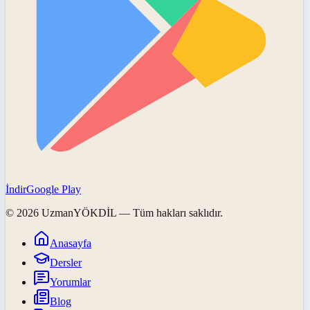
İndir
Google Play
©
2026
UzmanYÖKDİL
— Tüm hakları saklıdır.
Anasayfa
Dersler
Yorumlar
Blog