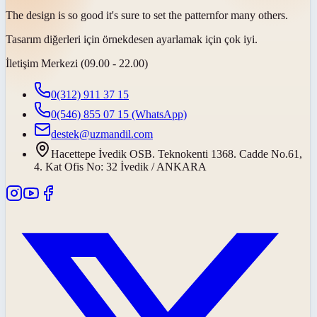
The design is so good it's sure to set the
pattern
for many others.
Tasarım diğerleri için
örnek
desen ayarlamak için çok iyi.
İletişim Merkezi (09.00 - 22.00)
0(312) 911 37 15
0(546) 855 07 15
(WhatsApp)
destek@uzmandil.com
Hacettepe İvedik OSB. Teknokenti 1368. Cadde No.61,
4. Kat Ofis No: 32 İvedik / ANKARA