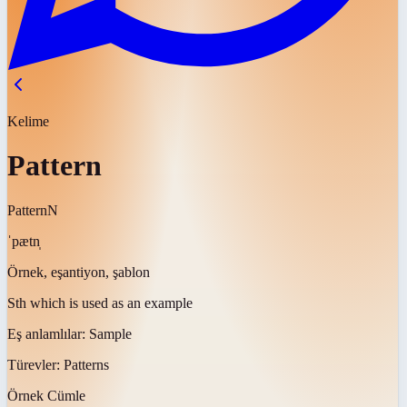
Kelime
Pattern
Pattern
N
ˈpætn̩
Örnek, eşantiyon, şablon
Sth which is used as an example
Eş anlamlılar:
Sample
Türevler:
Patterns
Örnek Cümle