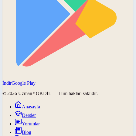
İndir
Google Play
©
2026
UzmanYÖKDİL
— Tüm hakları saklıdır.
Anasayfa
Dersler
Yorumlar
Blog