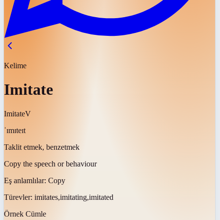
Kelime
Imitate
Imitate
V
ˈɪmɪteɪt
Taklit etmek, benzetmek
Copy the speech or behaviour
Eş anlamlılar:
Copy
Türevler:
imitates,imitating,imitated
Örnek Cümle