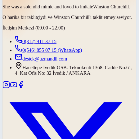
She was a splendid mimic and loved to
imitate
Winston Churchill.
O harika bir taklitçiydi ve Winston Churchill'i
taklit etmeyi
seviyor.
İletişim Merkezi (09.00 - 22.00)
0(312) 911 37 15
0(546) 855 07 15
(WhatsApp)
destek@uzmandil.com
Hacettepe İvedik OSB. Teknokenti 1368. Cadde No.61,
4. Kat Ofis No: 32 İvedik / ANKARA