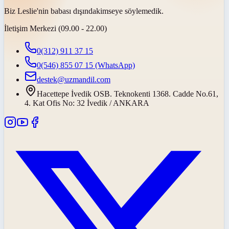
Biz Leslie'nin babası
dışında
kimseye söylemedik.
İletişim Merkezi (09.00 - 22.00)
0(312) 911 37 15
0(546) 855 07 15
(WhatsApp)
destek@uzmandil.com
Hacettepe İvedik OSB. Teknokenti 1368. Cadde No.61,
4. Kat Ofis No: 32 İvedik / ANKARA