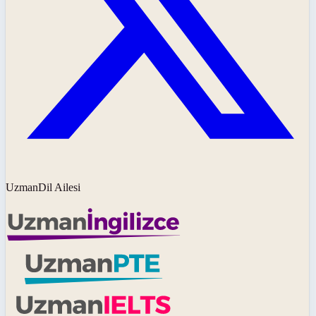
UzmanDil Ailesi