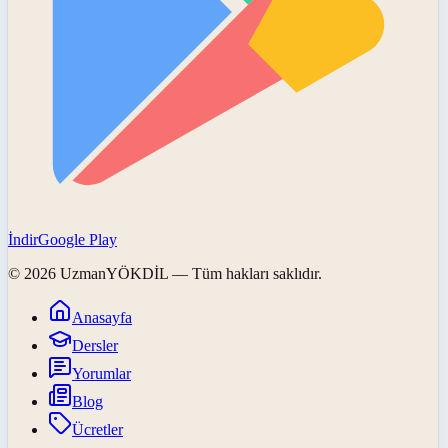
İndir
Google Play
©
2026
UzmanYÖKDİL
— Tüm hakları saklıdır.
Anasayfa
Dersler
Yorumlar
Blog
Ücretler