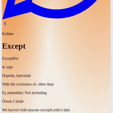
Kelime
Except
Except
Pre
ɪkˈsept
Dışında, haricinde
With the exclusion of, other than
Eş anlamlılar:
Not including
Örnek Cümle
We haven't told anyone
except
Leslie's dad.